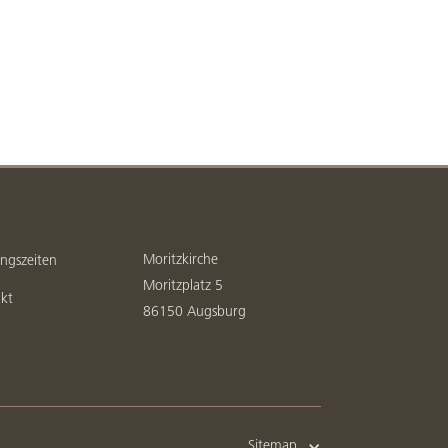
Moritzkirche
ngszeiten
Moritzplatz 5
kt
86150 Augsburg
Sitemap