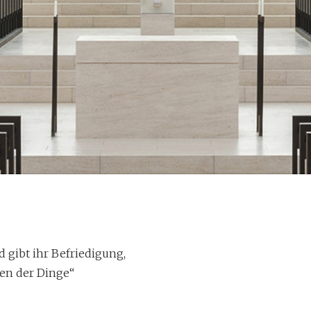
ität
d gibt ihr Befriedigung,
 werden zu lassen: Das haben die
en der Dinge“
em Thema gemacht.