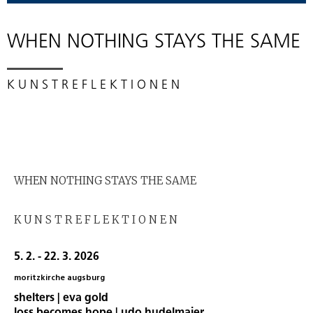
WHEN NOTHING STAYS THE SAME
K U N S T R E F L E K T I O N E N
WHEN NOTHING STAYS THE SAME
K U N S T R E F L E K T I O N E N
5. 2. - 22. 3. 2026
moritzkirche augsburg
shelters | eva gold
loss becomes hope | udo hudelmaier