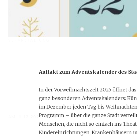
VERANSTALTUNG
Adventskalender de
Staatstheaters Augs
Auftakt zum Adventskalender des Sta
In der Vorweihnachtszeit 2025 öffnet das
ganz besonderen Adventskalenders: Küns
Das erste Türchen öffnet sich in der Moritzkirche.
im Dezember jeden Tag bis Weihnachten e
Programm – über die ganze Stadt verteil
AM
1.12.2025 18:00
UHR
Menschen, die nicht so einfach ins Theat
Kindereinrichtungen, Krankenhäusern un