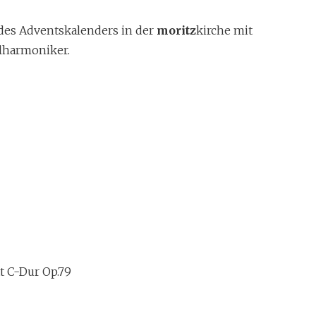
 des Adventskalenders in der
moritz
kirche mit
ilharmoniker.
tt C-Dur Op.79