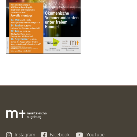



Instagram
Facebook
YouTube