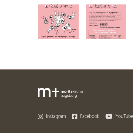



Instagram
Facebook
YouTub