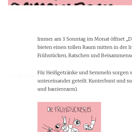
VERANSTALTUNG
Frühstückerei im mo
Immer am 3. Sonntag im Monat öffnet „Di
bieten einen tollen Raum mitten in der I
Heute heißt es wieder zwischen 9 und 13 Uhr "Hereinsp
Frühstücken, Ratschen und Beisammense
moritzpunkt."
Für Heißgetränke und Semmeln sorgen wi
AM
27.4.2025 9:00
UHR
untereinander geteilt. Kunterbunt und su
und barrierearm).