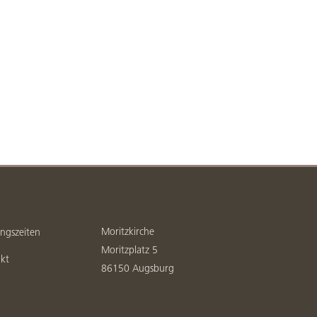
Moritzkirche
ngszeiten
Moritzplatz 5
kt
86150 Augsburg