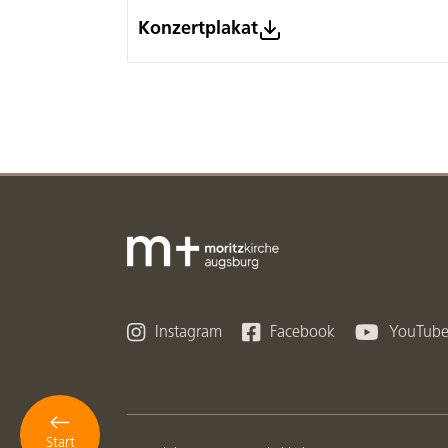
Konzertplakat



Instagram
Facebook
YouTub
Start