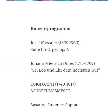
VERANSTALTUNG
Konzert - Schöpfun
Luigi Gatti
Konzertprogramm:
Josef Messner (1893-1969)
Suite für Orgel, op. 33
Werke von Gatti, Messner und Doles
Johann Friedrich Doles (1715-1797)
AM
10.5.2026 16:00
UHR
"Sei Lob und Ehr dem höchsten Gut"
LUIGI GATTI (1740-1817)
SCHÖPFUNGSMESSE
Susanne Simenec, Sopran