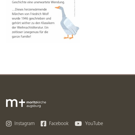



Instagram
Facebook
YouTube