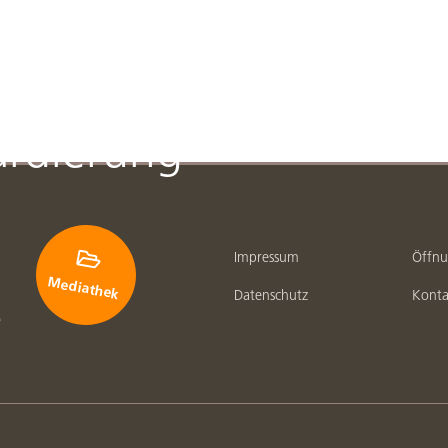
 zum 80.
ardierung

Impressum
Öffnu
Mediathek
Datenschutz
Konta
e