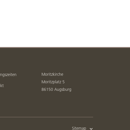
Moritzkirche
ngszeiten
Moritzplatz 5
kt
86150 Augsburg
Sitemap