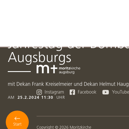
Ökumenischer
Gedenkgottesdienst
Jahrestag der Bomb
Augsburgs
mit Dekan Frank Kreiselmeier und Dekan Helmut Haug



Instagram
Facebook
YouTub
AM
25.2.2024 11:30
UHR
Start
Copyright © 2026 Moritzkirche