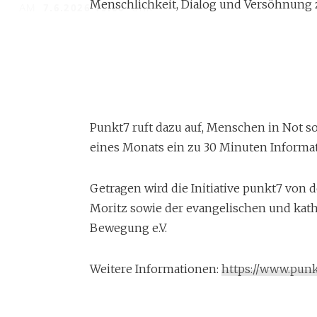
Menschlichkeit, Dialog und Versöhnung 
AM
7.6.2026 19:00
UHR
Punkt7 ruft dazu auf, Menschen in Not sol
eines Monats ein zu 30 Minuten Informat
Getragen wird die Initiative punkt7 von
Moritz sowie der evangelischen und kath
Bewegung e.V.
Weitere Informationen:
https://www.punk