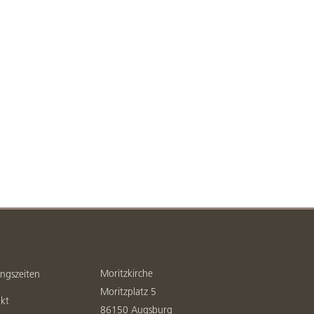
Moritzkirche
ngszeiten
Moritzplatz 5
kt
86150 Augsburg