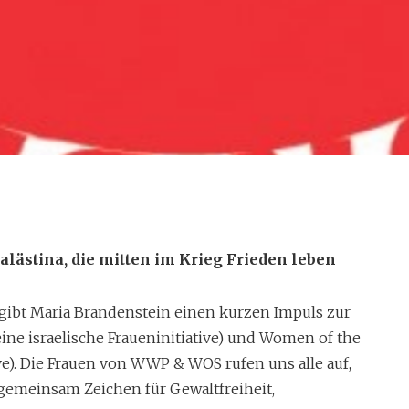
hes
Palästina, die mitten im Krieg Frieden leben
ibt Maria Brandenstein einen kurzen Impuls zur
ne israelische Fraueninitiative) und Women of the
 7. eines Monats, Thema heute:
ive). Die Frauen von WWP & WOS rufen uns alle auf,
en im Krieg Frieden leben
 gemeinsam Zeichen für Gewaltfreiheit,