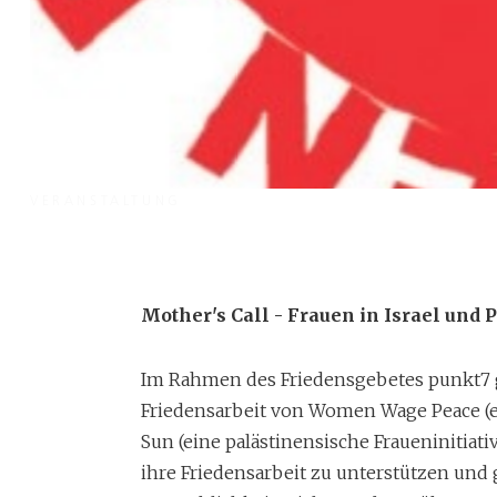
VERANSTALTUNG
Punkt 7: Ökumenisc
Friedensgebet
Mother's Call - Frauen in Israel und 
Im Rahmen des Friedensgebetes punkt7 g
Friedensarbeit von Women Wage Peace (ei
30 Minuten innehalten für die Nöte der Welt an jedem
Sun (eine palästinensische Fraueninitiat
Mother's Call - Frauen in Israel und Palästina, die mitt
ihre Friedensarbeit zu unterstützen und