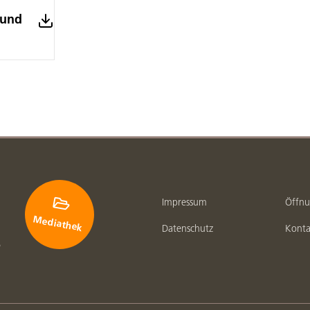
 und

Impressum
Öffnu
Mediathek
Datenschutz
Konta
e