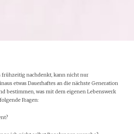
g: Gesetzliche
ment
 frühzeitig nachdenkt, kann nicht nur
naus etwas Dauerhaftes an die nächste Generation
 und bestimmen, was mit dem eigenen Lebenswerk
 folgende Fragen:
rbrecht, informiert in seinem Vortrag
e Verfügungen und lebzeitige
ent?