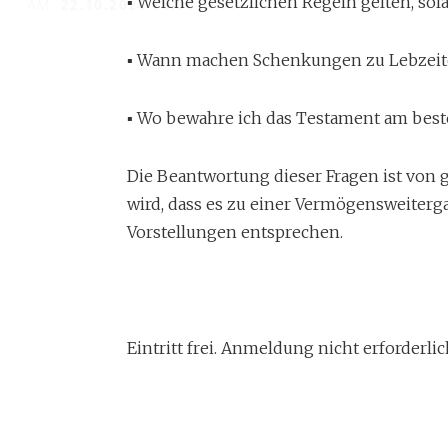
▪ Welche gesetzlichen Regeln gelten, sol
AM
22.10.2024 19:00
UHR
▪ Wann machen Schenkungen zu Lebzeiten
▪ Wo bewahre ich das Testament am best
Die Beantwortung dieser Fragen ist von
wird, dass es zu einer Vermögensweite
Vorstellungen entsprechen.
Eintritt frei. Anmeldung nicht erforderlic