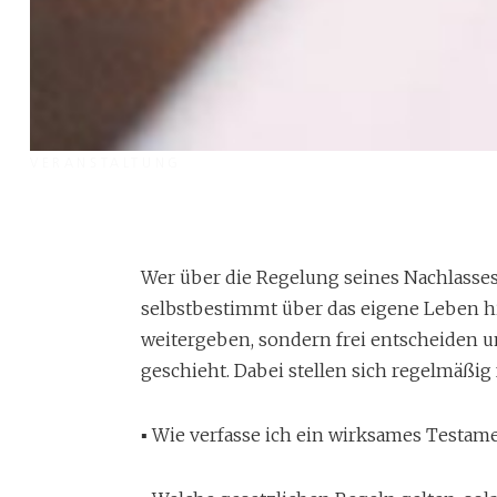
VERANSTALTUNG
Vortragsveranstaltun
Erbfolge und Testa
Wer über die Regelung seines Nachlasses
selbstbestimmt über das eigene Leben hi
weitergeben, sondern frei entscheiden
geschieht. Dabei stellen sich regelmäßig
Dr. Quirin Ullmann, Rechtsanwalt und Fachanwalt für E
über die Bewahrung des Lebenswerks durch letztwillig
▪ Wie verfasse ich ein wirksames Testam
Übertragungen.